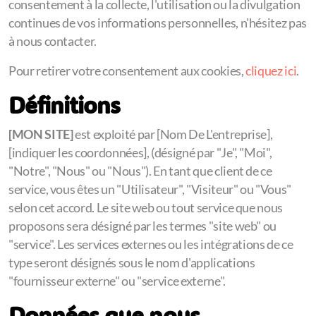
consentement à la collecte, l'utilisation ou la divulgation
continues de vos informations personnelles, n'hésitez pas
à nous contacter.
Pour retirer votre consentement aux cookies,
cliquez ici
.
Définitions
[MON SITE]
est exploité par [Nom De L'entreprise],
[indiquer les coordonnées], (désigné par "Je", "Moi",
"Notre", "Nous" ou "Nous"). En tant que client de ce
service, vous êtes un "Utilisateur", "Visiteur" ou "Vous"
selon cet accord. Le site web ou tout service que nous
proposons sera désigné par les termes "site web" ou
"service". Les services externes ou les intégrations de ce
type seront désignés sous le nom d'applications
"fournisseur externe" ou "service externe".
Données que nous