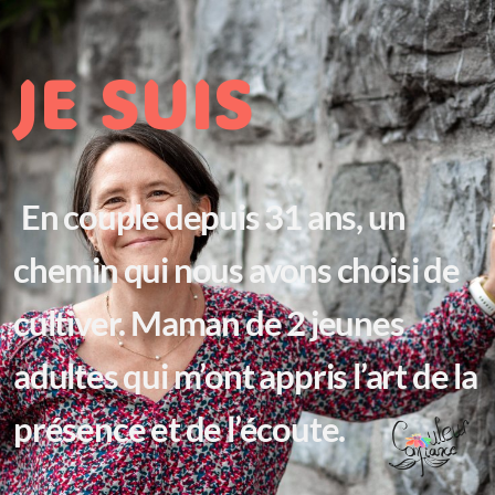
JE SUIS
En couple depuis 31 ans, un
chemin qui nous avons choisi de
cultiver. Maman de 2 jeunes
adultes qui m’ont appris l’art de la
présence et de l’écoute.