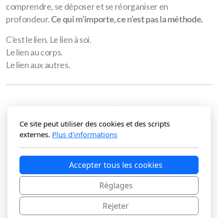
comprendre, se déposer et se réorganiser en
profondeur.
Ce qui m’importe, ce n’est pas la méthode.
C’est le lien. Le lien à soi.
Le lien au corps.
Le lien aux autres.
Ce site peut utiliser des cookies et des scripts
externes.
Plus d'informations
Accepter tous les cookies
Couleur Confiance
27 rte de Peyres-Possens
Réglages
1062 Sottens
Rejeter