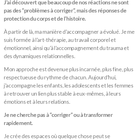
J’ai découvert que beaucoup de nos réactions ne sont
pas des “problèmes à corriger”, mais des réponses de
protection du corps et de l’histoire.
À partir de là, ma manière d’accompagner a évolué. Je me
suis formée à l’art-thérapie, au travail corporel et
émotionnel, ainsi qu’à l’accompagnement du trauma et
des dynamiques relationnelles.
Mon approche est devenue plus incarnée, plus fine, plus
respectueuse du rythme de chacun. Aujourd’hui,
j’accompagne les enfants, les adolescents et les femmes
à retrouver un lien plus stable à eux-mêmes, à leurs
émotions et à leurs relations.
Je ne cherche pas à “corriger” ou à transformer
rapidement.
Je crée des espaces où quelque chose peut se